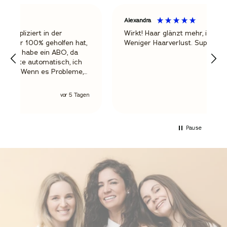
Alexandra
Wirkt! Haar glänzt mehr, ist gesünder.
,
Weniger Haarverlust. Super!
en
vor einer Woche
Pause
t