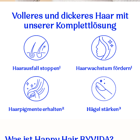
Volleres und dickeres Haar mit
unserer Komplettlösung
Haarausfall stoppen¹
Haarwachstum fördern¹
Haarpigmente erhalten²
Nägel stärken³
Was ist Happy Hair BYVIDA?