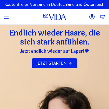
Zum
 – solange der Vorrat reicht
Kostenfreier Versand in Deutschland und Österreich
Happy Hair ist wieder erhält
Inhalt
springen
Konto
Endlich wieder Haare, die
sich stark anfühlen.
Jetzt endlich wieder auf Lager! 💖
JETZT STARTEN