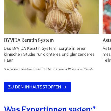
BYVIDA Keratin System
Ast
Das BYVIDA Keratin System¹ sorgte in einer
Asta
klinischen Studie für dichteres und glänzenderes
mess
Haar.
Teil
*Du findest alle referenzierten Studien auf unserer Wissenschaftsseite.
ZU DEN INHALTSSTOFFEN
Was Expertinnen sagen:*